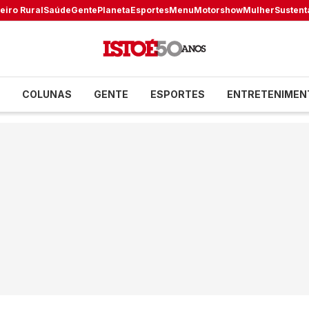
eiro Rural
Saúde
Gente
Planeta
Esportes
Menu
Motorshow
Mulher
Sustent
COLUNAS
GENTE
ESPORTES
ENTRETENIMEN