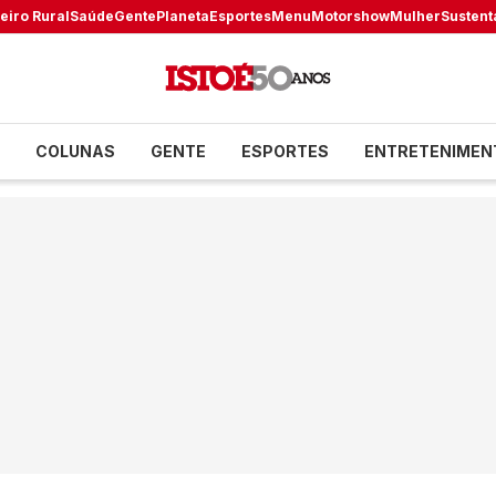
eiro Rural
Saúde
Gente
Planeta
Esportes
Menu
Motorshow
Mulher
Sustent
COLUNAS
GENTE
ESPORTES
ENTRETENIMEN