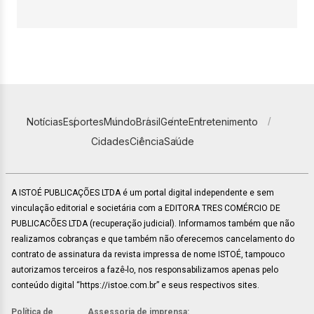
Notícias
Esportes
Mundo
Brasil
Gente
Entretenimento
Cidades
Ciência
Saúde
A ISTOÉ PUBLICAÇÕES LTDA é um portal digital independente e sem
vinculação editorial e societária com a EDITORA TRES COMÉRCIO DE
PUBLICACÕES LTDA (recuperação judicial). Informamos também que não
realizamos cobranças e que também não oferecemos cancelamento do
contrato de assinatura da revista impressa de nome ISTOÉ, tampouco
autorizamos terceiros a fazê-lo, nos responsabilizamos apenas pelo
conteúdo digital “https://istoe.com.br” e seus respectivos sites.
Política de
Assessoria de imprensa: