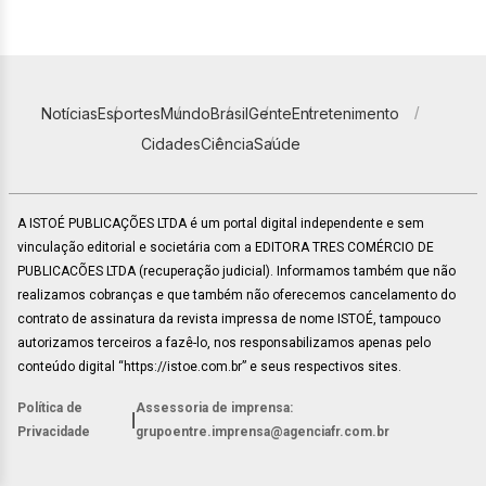
Notícias
Esportes
Mundo
Brasil
Gente
Entretenimento
Cidades
Ciência
Saúde
A ISTOÉ PUBLICAÇÕES LTDA é um portal digital independente e sem
vinculação editorial e societária com a EDITORA TRES COMÉRCIO DE
PUBLICACÕES LTDA (recuperação judicial). Informamos também que não
realizamos cobranças e que também não oferecemos cancelamento do
contrato de assinatura da revista impressa de nome ISTOÉ, tampouco
autorizamos terceiros a fazê-lo, nos responsabilizamos apenas pelo
conteúdo digital “https://istoe.com.br” e seus respectivos sites.
Política de
Assessoria de imprensa:
|
Privacidade
grupoentre.imprensa@agenciafr.com.br