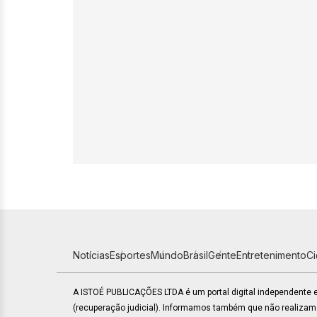
Notícias
Esportes
Mundo
Brasil
Gente
Entretenimento
C
A ISTOÉ PUBLICAÇÕES LTDA é um portal digital independente
(recuperação judicial). Informamos também que não realiza