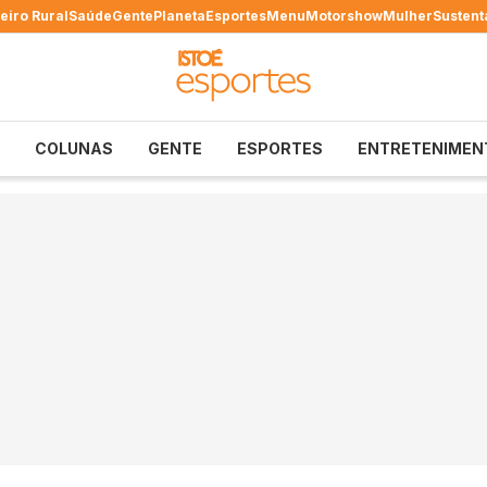
eiro Rural
Saúde
Gente
Planeta
Esportes
Menu
Motorshow
Mulher
Sustent
COLUNAS
GENTE
ESPORTES
ENTRETENIMEN