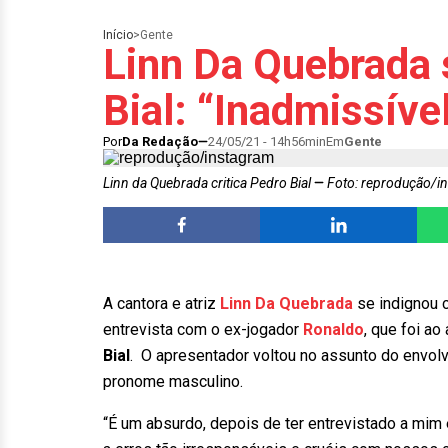
Início
>
Gente
Linn Da Quebrada 
Bial: “Inadmissíve
Por
Da Redação
24/05/21 - 14h56min
Em
Gente
Linn da Quebrada critica Pedro Bial
Foto: reprodução/i
A cantora e atriz
Linn Da Quebrada
se indignou 
entrevista com o ex-jogador
Ronaldo
, que foi ao
Bial
. O apresentador voltou no assunto do envolv
pronome masculino.
“É um absurdo, depois de ter entrevistado a mim e