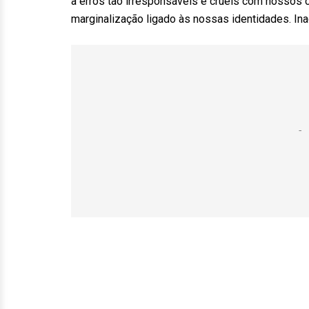
a erros tão irresponsáveis e cruéis com nossos
marginalização ligado às nossas identidades. Ina