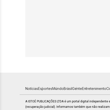
Notícias
Esportes
Mundo
Brasil
Gente
Entretenimento
C
A ISTOÉ PUBLICAÇÕES LTDA é um portal digital independente
(recuperação judicial). Informamos também que não realiza