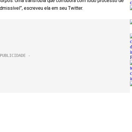
 corpos. Uma transfobia que corrobora com todo processo de
dmissível”, escreveu ela em seu Twitter.