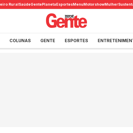
eiro Rural
Saúde
Gente
Planeta
Esportes
Menu
Motorshow
Mulher
Sustent
COLUNAS
GENTE
ESPORTES
ENTRETENIMEN