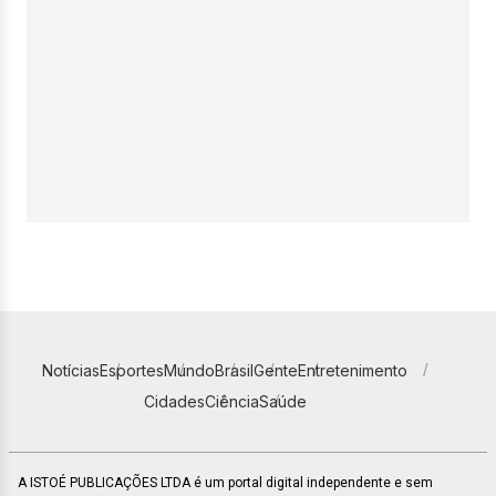
Notícias
Esportes
Mundo
Brasil
Gente
Entretenimento
Cidades
Ciência
Saúde
A ISTOÉ PUBLICAÇÕES LTDA é um portal digital independente e sem