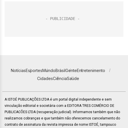
Notícias
Esportes
Mundo
Brasil
Gente
Entretenimento
Cidades
Ciência
Saúde
A ISTOÉ PUBLICAÇÕES LTDA é um portal digital independente e sem
vinculação editorial e societária com a EDITORA TRES COMÉRCIO DE
PUBLICACÕES LTDA (recuperação judicial). Informamos também que não
realizamos cobranças e que também não oferecemos cancelamento do
contrato de assinatura da revista impressa de nome ISTOÉ, tampouco