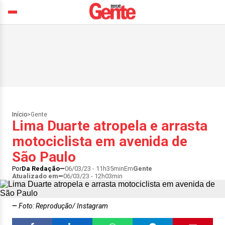
Início
>
Gente
Lima Duarte atropela e arrasta
motociclista em avenida de
São Paulo
Por
Da Redação
06/03/23 - 11h35min
Em
Gente
Atualizado em
06/03/23 - 12h03min
Foto: Reprodução/ Instagram