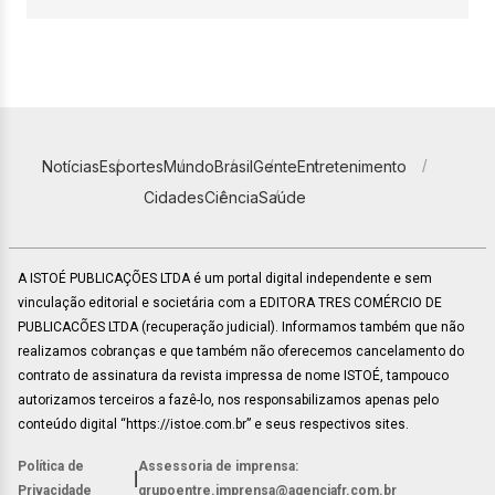
Notícias
Esportes
Mundo
Brasil
Gente
Entretenimento
Cidades
Ciência
Saúde
A ISTOÉ PUBLICAÇÕES LTDA é um portal digital independente e sem
vinculação editorial e societária com a EDITORA TRES COMÉRCIO DE
PUBLICACÕES LTDA (recuperação judicial). Informamos também que não
realizamos cobranças e que também não oferecemos cancelamento do
contrato de assinatura da revista impressa de nome ISTOÉ, tampouco
autorizamos terceiros a fazê-lo, nos responsabilizamos apenas pelo
conteúdo digital “https://istoe.com.br” e seus respectivos sites.
Política de
Assessoria de imprensa:
|
Privacidade
grupoentre.imprensa@agenciafr.com.br