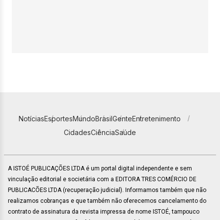
Notícias
Esportes
Mundo
Brasil
Gente
Entretenimento
Cidades
Ciência
Saúde
A ISTOÉ PUBLICAÇÕES LTDA é um portal digital independente e sem
vinculação editorial e societária com a EDITORA TRES COMÉRCIO DE
PUBLICACÕES LTDA (recuperação judicial). Informamos também que não
realizamos cobranças e que também não oferecemos cancelamento do
contrato de assinatura da revista impressa de nome ISTOÉ, tampouco