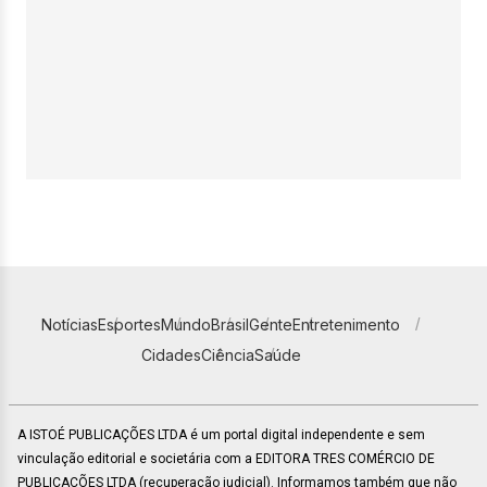
Notícias
Esportes
Mundo
Brasil
Gente
Entretenimento
Cidades
Ciência
Saúde
A ISTOÉ PUBLICAÇÕES LTDA é um portal digital independente e sem
vinculação editorial e societária com a EDITORA TRES COMÉRCIO DE
PUBLICACÕES LTDA (recuperação judicial). Informamos também que não