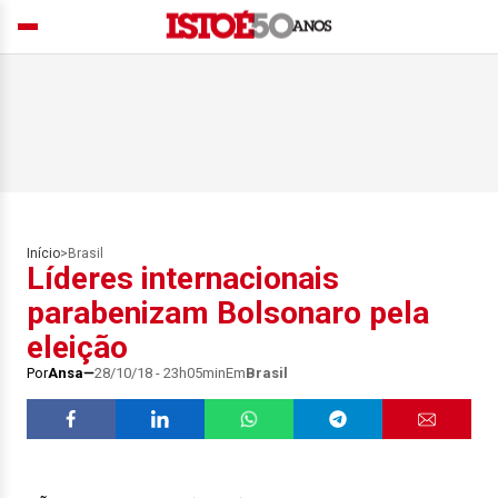
Início
>
Brasil
Líderes internacionais
parabenizam Bolsonaro pela
eleição
Por
Ansa
28/10/18 - 23h05min
Em
Brasil