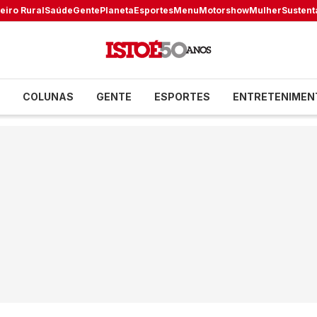
eiro Rural
Saúde
Gente
Planeta
Esportes
Menu
Motorshow
Mulher
Sustent
COLUNAS
GENTE
ESPORTES
ENTRETENIMEN