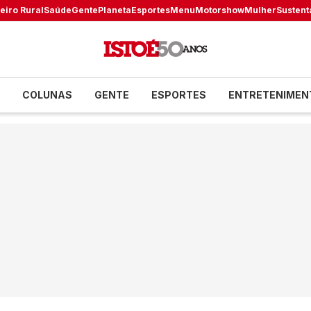
eiro Rural
Saúde
Gente
Planeta
Esportes
Menu
Motorshow
Mulher
Sustent
COLUNAS
GENTE
ESPORTES
ENTRETENIMEN