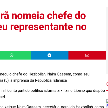
Irã nomeia chefe do
u representante no
 nomeou o chefe do Hezbollah, Naim Qassem, como seu
ra (5), a imprensa da República Islâmica.
m influente partido político islamista xiita no Líbano que dispõe
ael.
ao xeique Naim Qassem, secretário-geral do Hezbollah, como