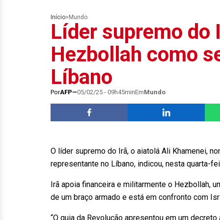
Início
>
Mundo
Líder supremo do 
Hezbollah como se
Líbano
Por
AFP
05/02/25 - 09h45min
Em
Mundo
O líder supremo do Irã, o aiatolá Ali Khamenei,
representante no Líbano, indicou, nesta quarta-fei
Irã apoia financeira e militarmente o Hezbollah, u
de um braço armado e está em confronto com Isr
“O guia da Revolução apresentou em um decreto 