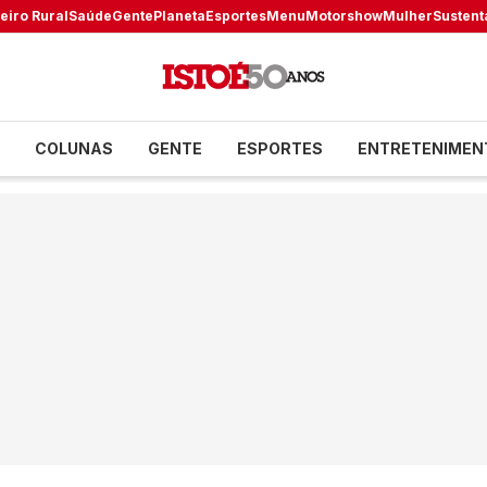
eiro Rural
Saúde
Gente
Planeta
Esportes
Menu
Motorshow
Mulher
Sustent
COLUNAS
GENTE
ESPORTES
ENTRETENIMEN