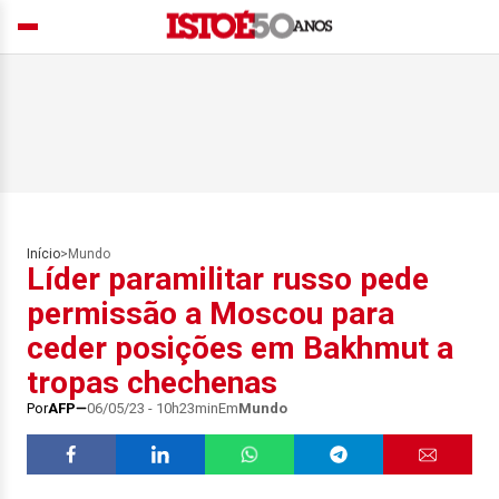
Início
>
Mundo
Líder paramilitar russo pede
permissão a Moscou para
ceder posições em Bakhmut a
tropas chechenas
Por
AFP
06/05/23 - 10h23min
Em
Mundo