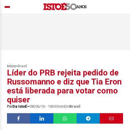
Início
>
Brasil
Líder do PRB rejeita pedido de
Russomanno e diz que Tia Eron
está liberada para votar como
quiser
Por
Da IstoÉ
08/06/16 - 16h33min
Em
Brasil