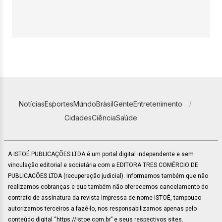
Notícias
Esportes
Mundo
Brasil
Gente
Entretenimento
Cidades
Ciência
Saúde
A ISTOÉ PUBLICAÇÕES LTDA é um portal digital independente e sem
vinculação editorial e societária com a EDITORA TRES COMÉRCIO DE
PUBLICACÕES LTDA (recuperação judicial). Informamos também que não
realizamos cobranças e que também não oferecemos cancelamento do
contrato de assinatura da revista impressa de nome ISTOÉ, tampouco
autorizamos terceiros a fazê-lo, nos responsabilizamos apenas pelo
conteúdo digital “https://istoe.com.br” e seus respectivos sites.