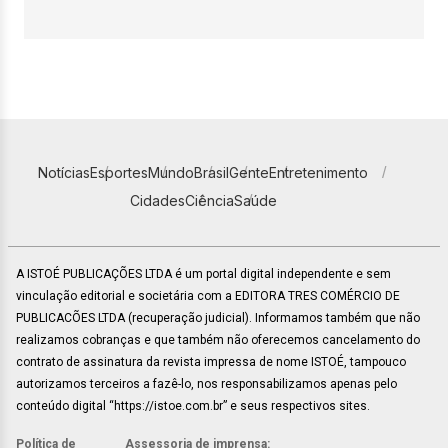
Notícias
Esportes
Mundo
Brasil
Gente
Entretenimento
Cidades
Ciência
Saúde
A ISTOÉ PUBLICAÇÕES LTDA é um portal digital independente e sem
vinculação editorial e societária com a EDITORA TRES COMÉRCIO DE
PUBLICACÕES LTDA (recuperação judicial). Informamos também que não
realizamos cobranças e que também não oferecemos cancelamento do
contrato de assinatura da revista impressa de nome ISTOÉ, tampouco
autorizamos terceiros a fazê-lo, nos responsabilizamos apenas pelo
conteúdo digital “https://istoe.com.br” e seus respectivos sites.
Política de
Assessoria de imprensa: