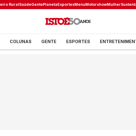
eiro Rural
Saúde
Gente
Planeta
Esportes
Menu
Motorshow
Mulher
Sustent
COLUNAS
GENTE
ESPORTES
ENTRETENIMEN