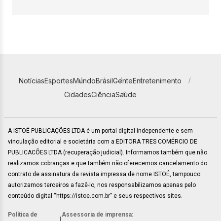
Notícias
Esportes
Mundo
Brasil
Gente
Entretenimento
Cidades
Ciência
Saúde
A ISTOÉ PUBLICAÇÕES LTDA é um portal digital independente e sem
vinculação editorial e societária com a EDITORA TRES COMÉRCIO DE
PUBLICACÕES LTDA (recuperação judicial). Informamos também que não
realizamos cobranças e que também não oferecemos cancelamento do
contrato de assinatura da revista impressa de nome ISTOÉ, tampouco
autorizamos terceiros a fazê-lo, nos responsabilizamos apenas pelo
conteúdo digital “https://istoe.com.br” e seus respectivos sites.
Política de
Assessoria de imprensa:
|