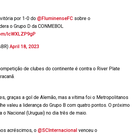
vitória por 1-0 do
@FluminenseFC
sobre o
 lidera o Grupo D da CONMEBOL
.com/IcWXLZP9gP
sBR)
April 18, 2023
ompetição de clubes do continente é contra o River Plate
racanã.
s, graças a gol de Alemão, mas a vítima foi o Metropolitanos
 lhe valeu a liderança do Grupo B com quatro pontos. O próximo
o Nacional (Uruguai) no dia três de maio.
nos acréscimos, o
@SCInternacional
venceu o