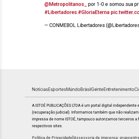
@Metropolitanos_
por 1-0 e somou sua pr
#Libertadores
.
#GloriaEterna
pic.twitter
— CONMEBOL Libertadores (@Libertadore
Notícias
Esportes
Mundo
Brasil
Gente
Entretenimento
C
A ISTOÉ PUBLICAÇÕES LTDA é um portal digital independente
(recuperação judicial). Informamos também que não realiza
impressa de nome ISTOÉ, tampouco autorizamos terceiros a fa
respectivos sites.
|
Política de Privacidade
Assessoria de imprensa: grupoentr