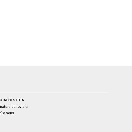
BLICACÕES LTDA
atura da revista
r” e seus