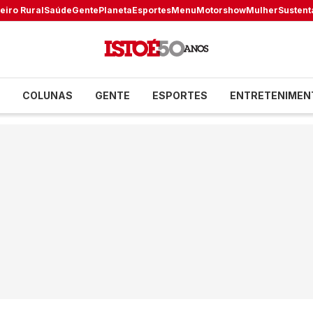
eiro Rural
Saúde
Gente
Planeta
Esportes
Menu
Motorshow
Mulher
Sustent
COLUNAS
GENTE
ESPORTES
ENTRETENIMEN