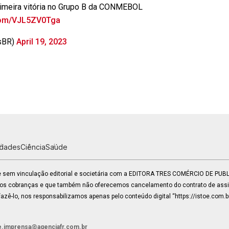
imeira vitória no Grupo B da CONMEBOL
.com/VJL5ZV0Tga
sBR)
April 19, 2023
idades
Ciência
Saúde
 e sem vinculação editorial e societária com a EDITORA TRES COMÉRCIO DE PU
mos cobranças e que também não oferecemos cancelamento do contrato de assin
zê-lo, nos responsabilizamos apenas pelo conteúdo digital “https://istoe.com.b
e.imprensa@agenciafr.com.br