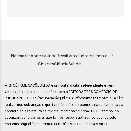
Notícias
Esportes
Mundo
Brasil
Gente
Entretenimento
Cidades
Ciência
Saúde
A ISTOÉ PUBLICAÇÕES LTDA é um portal digital independente e sem
vinculação editorial e societária com a EDITORA TRES COMÉRCIO DE
PUBLICACÕES LTDA (recuperação judicial). Informamos também que não
realizamos cobranças e que também não oferecemos cancelamento do
contrato de assinatura da revista impressa de nome ISTOÉ, tampouco
autorizamos terceiros a fazê-lo, nos responsabilizamos apenas pelo
conteúdo digital “https://istoe.com.br” e seus respectivos sites.