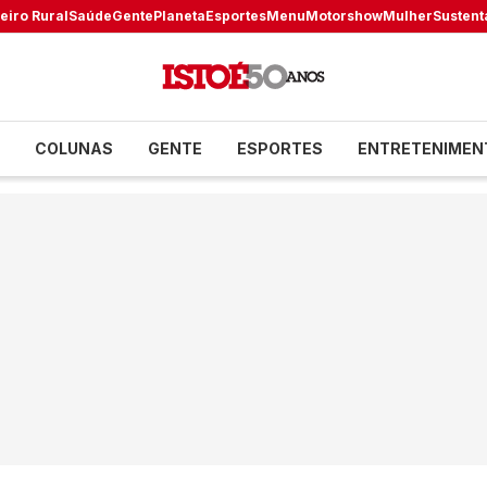
eiro Rural
Saúde
Gente
Planeta
Esportes
Menu
Motorshow
Mulher
Sustent
COLUNAS
GENTE
ESPORTES
ENTRETENIMEN