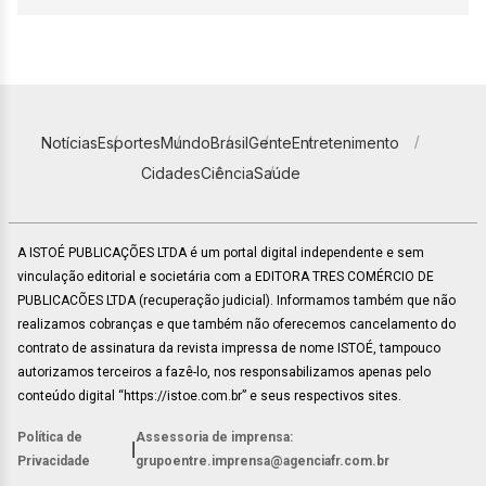
Notícias
Esportes
Mundo
Brasil
Gente
Entretenimento
Cidades
Ciência
Saúde
A ISTOÉ PUBLICAÇÕES LTDA é um portal digital independente e sem
vinculação editorial e societária com a EDITORA TRES COMÉRCIO DE
PUBLICACÕES LTDA (recuperação judicial). Informamos também que não
realizamos cobranças e que também não oferecemos cancelamento do
contrato de assinatura da revista impressa de nome ISTOÉ, tampouco
autorizamos terceiros a fazê-lo, nos responsabilizamos apenas pelo
conteúdo digital “https://istoe.com.br” e seus respectivos sites.
Política de
Assessoria de imprensa:
|
Privacidade
grupoentre.imprensa@agenciafr.com.br