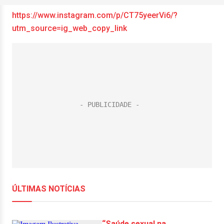
https://www.instagram.com/p/CT75yeerVi6/?
utm_source=ig_web_copy_link