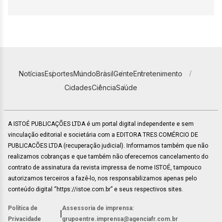
Notícias
Esportes
Mundo
Brasil
Gente
Entretenimento
Cidades
Ciência
Saúde
A ISTOÉ PUBLICAÇÕES LTDA é um portal digital independente e sem
vinculação editorial e societária com a EDITORA TRES COMÉRCIO DE
PUBLICACÕES LTDA (recuperação judicial). Informamos também que não
realizamos cobranças e que também não oferecemos cancelamento do
contrato de assinatura da revista impressa de nome ISTOÉ, tampouco
autorizamos terceiros a fazê-lo, nos responsabilizamos apenas pelo
conteúdo digital “https://istoe.com.br” e seus respectivos sites.
Política de
Assessoria de imprensa:
|
Privacidade
grupoentre.imprensa@agenciafr.com.br