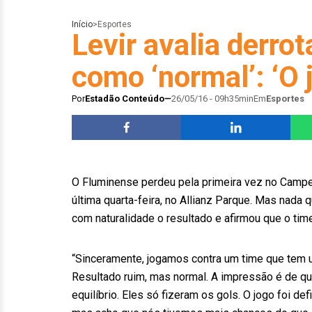
Início
>
Esportes
Levir avalia derro
como ‘normal’: ‘O j
Por
Estadão Conteúdo
26/05/16 - 09h35min
Em
Esportes
O Fluminense perdeu pela primeira vez no Campeon
última quarta-feira, no Allianz Parque. Mas nada q
com naturalidade o resultado e afirmou que o time
“Sinceramente, jogamos contra um time que tem u
Resultado ruim, mas normal. A impressão é de qu
equilíbrio. Eles só fizeram os gols. O jogo foi de