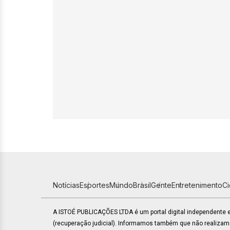
Notícias
Esportes
Mundo
Brasil
Gente
Entretenimento
C
A ISTOÉ PUBLICAÇÕES LTDA é um portal digital independente
(recuperação judicial). Informamos também que não realiza