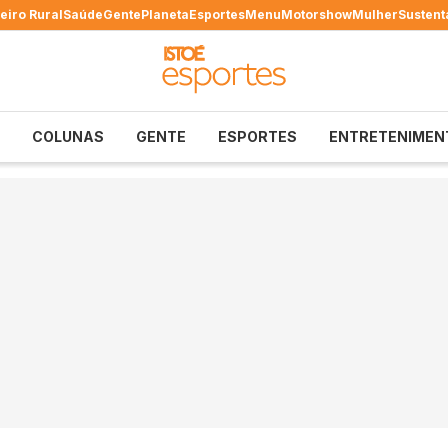
eiro Rural
Saúde
Gente
Planeta
Esportes
Menu
Motorshow
Mulher
Sustent
COLUNAS
GENTE
ESPORTES
ENTRETENIMEN