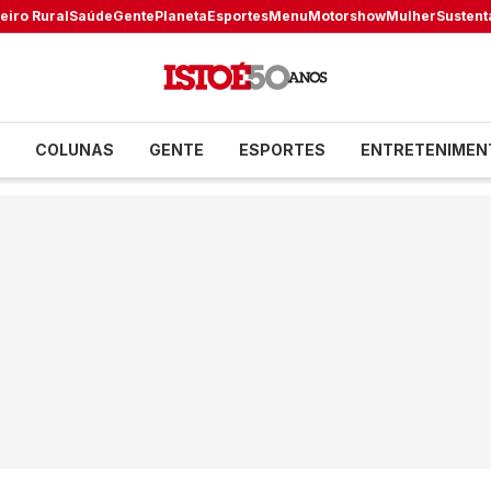
eiro Rural
Saúde
Gente
Planeta
Esportes
Menu
Motorshow
Mulher
Sustent
COLUNAS
GENTE
ESPORTES
ENTRETENIMEN