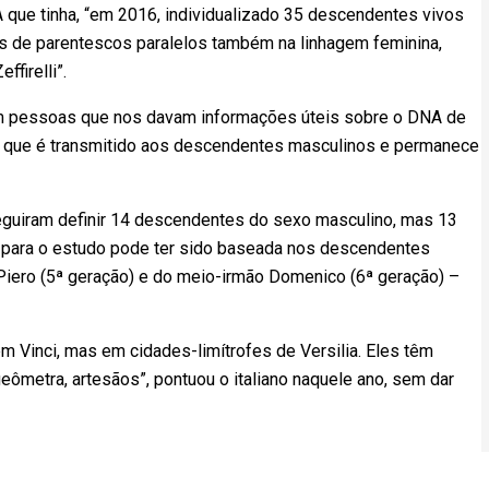
 que tinha, “em 2016, individualizado 35 descendentes vivos
os de parentescos paralelos também na linhagem feminina,
effirelli”.
am pessoas que nos davam informações úteis sobre o DNA de
, que é transmitido aos descendentes masculinos e permanece
guiram definir 14 descendentes do sexo masculino, mas 13
 para o estudo pode ter sido baseada nos descendentes
 Piero (5ª geração) e do meio-irmão Domenico (6ª geração) –
m Vinci, mas em cidades-limítrofes de Versilia. Eles têm
ômetra, artesãos”, pontuou o italiano naquele ano, sem dar