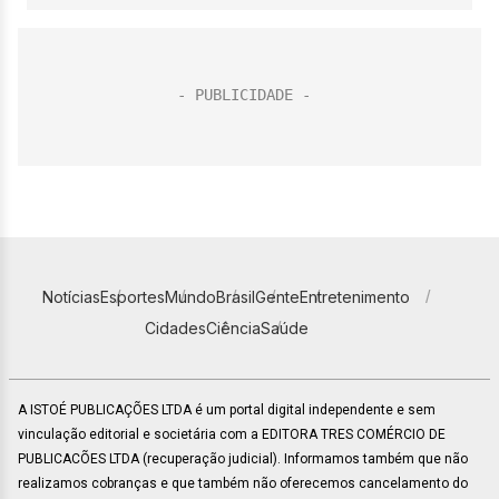
Notícias
Esportes
Mundo
Brasil
Gente
Entretenimento
Cidades
Ciência
Saúde
A ISTOÉ PUBLICAÇÕES LTDA é um portal digital independente e sem
vinculação editorial e societária com a EDITORA TRES COMÉRCIO DE
PUBLICACÕES LTDA (recuperação judicial). Informamos também que não
realizamos cobranças e que também não oferecemos cancelamento do