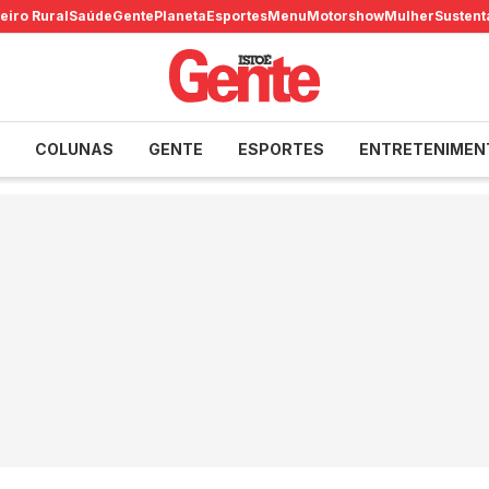
eiro Rural
Saúde
Gente
Planeta
Esportes
Menu
Motorshow
Mulher
Sustent
COLUNAS
GENTE
ESPORTES
ENTRETENIMEN