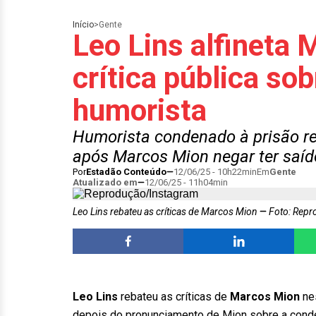
Início
>
Gente
Leo Lins alfineta
crítica pública so
humorista
Humorista condenado à prisão re
após Marcos Mion negar ter saí
Por
Estadão Conteúdo
12/06/25 - 10h22min
Em
Gente
Atualizado em
12/06/25 - 11h04min
Leo Lins rebateu as críticas de Marcos Mion
Foto: Repr
Leo Lins
rebateu as críticas de
Marcos Mion
nes
depois do pronunciamento de Mion sobre a cond