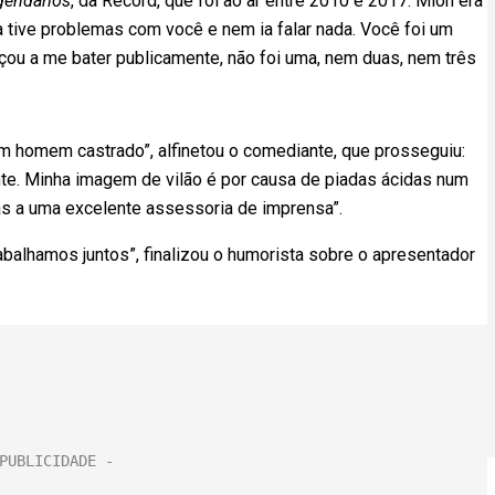
gendários
, da Record, que foi ao ar entre 2010 e 2017. Mion era
a tive problemas com você e nem ia falar nada. Você foi um
çou a me bater publicamente, não foi uma, nem duas, nem três
um homem castrado”, alfinetou o comediante, que prosseguiu:
te. Minha imagem de vilão é por causa de piadas ácidas num
s a uma excelente assessoria de imprensa”.
alhamos juntos”, finalizou o humorista sobre o apresentador