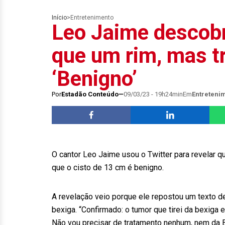
Início
>
Entretenimento
Leo Jaime descobr
que um rim, mas tr
‘Benigno’
Por
Estadão Conteúdo
09/03/23 - 19h24min
Em
Entreteni
O cantor Leo Jaime usou o Twitter para revelar q
que o cisto de 13 cm é benigno.
A revelação veio porque ele repostou um texto d
bexiga. “Confirmado: o tumor que tirei da bexiga
Não vou precisar de tratamento nenhum, nem da 