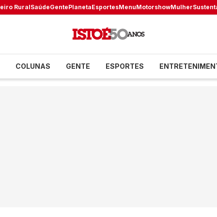
eiro Rural
Saúde
Gente
Planeta
Esportes
Menu
Motorshow
Mulher
Sustent
COLUNAS
GENTE
ESPORTES
ENTRETENIMEN