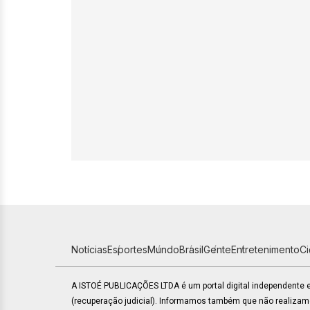
Notícias
Esportes
Mundo
Brasil
Gente
Entretenimento
C
A ISTOÉ PUBLICAÇÕES LTDA é um portal digital independente
(recuperação judicial). Informamos também que não realiza