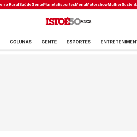
eiro Rural
Saúde
Gente
Planeta
Esportes
Menu
Motorshow
Mulher
Sustent
COLUNAS
GENTE
ESPORTES
ENTRETENIMEN