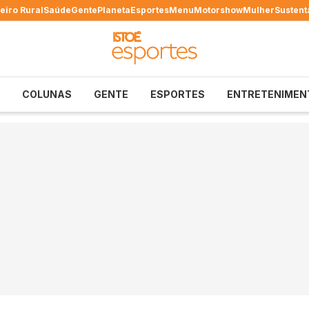
eiro Rural
Saúde
Gente
Planeta
Esportes
Menu
Motorshow
Mulher
Sustent
COLUNAS
GENTE
ESPORTES
ENTRETENIMEN