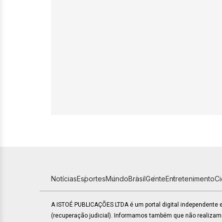
Notícias
Esportes
Mundo
Brasil
Gente
Entretenimento
C
A ISTOÉ PUBLICAÇÕES LTDA é um portal digital independente
(recuperação judicial). Informamos também que não realiza