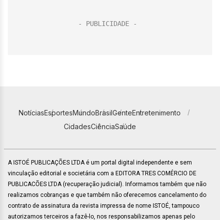
Notícias
Esportes
Mundo
Brasil
Gente
Entretenimento
Cidades
Ciência
Saúde
A ISTOÉ PUBLICAÇÕES LTDA é um portal digital independente e sem
vinculação editorial e societária com a EDITORA TRES COMÉRCIO DE
PUBLICACÕES LTDA (recuperação judicial). Informamos também que não
realizamos cobranças e que também não oferecemos cancelamento do
contrato de assinatura da revista impressa de nome ISTOÉ, tampouco
autorizamos terceiros a fazê-lo, nos responsabilizamos apenas pelo