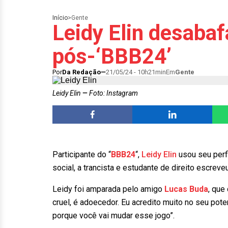
Início
>
Gente
Leidy Elin desabaf
pós-‘BBB24’
Por
Da Redação
21/05/24 - 10h21min
Em
Gente
Leidy Elin
Foto: Instagram
Participante do “
BBB24
“,
Leidy Elin
usou seu perf
social, a trancista e estudante de direito escreveu
Leidy foi amparada pelo amigo
Lucas Buda
, que
cruel, é adoecedor. Eu acredito muito no seu pote
porque você vai mudar esse jogo”.