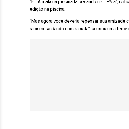
“É… A mala na piscina tá pesando né… F*da”, crit
edição na piscina.
“Mas agora você deveria repensar sua amizade 
racismo andando com racista”, acusou uma terceir