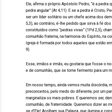
Ele, afirma o próprio Apóstolo Pedro, “é a pedra q
pedra angular” (At 4,11). E se a pedra é Cristo,
ser um líder solitário ou um chefe acima dos de
5,3); ao contrário, é-lhe pedido que sirva à fé d
constituídos como “pedras vivas” (1Pd 2,5), cha
comunhão fraterna, na harmonia do Espírito, na c
Igreja é formada por todos aqueles que estão e
9).
Esse, irmãos e irmãs, eu gostaria que fosse o no
e de comunhão, que se torne fermento para um m
Em nosso tempo, ainda vemos muita discórdia, mui
preconceitos, pelo medo do diferente, por um pa
marginaliza os mais pobres. E queremos ser, de
comunhão, de fraternidade. Queremos dizer ao m
se d’Ele! Acolham sua Palavra, que ilumina e c