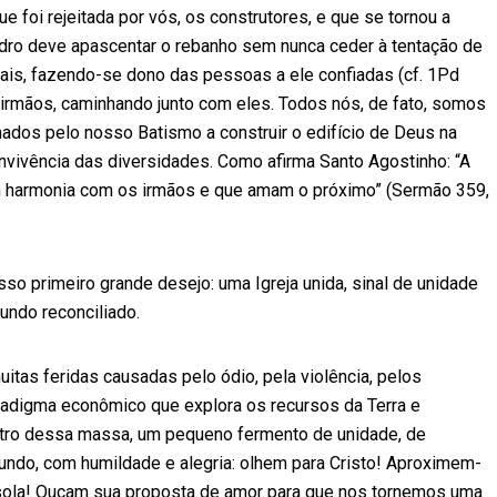
ue foi rejeitada por vós, os construtores, e que se tornou a
 Pedro deve apascentar o rebanho sem nunca ceder à tentação de
mais, fazendo-se dono das pessoas a ele confiadas (cf. 1Pd
os irmãos, caminhando junto com eles. Todos nós, de fato, somos
mados pelo nosso Batismo a construir o edifício de Deus na
onvivência das diversidades. Como afirma Santo Agostinho: “A
m harmonia com os irmãos e que amam o próximo” (Sermão 359,
sso primeiro grande desejo: uma Igreja unida, sinal de unidade
undo reconciliado.
tas feridas causadas pelo ódio, pela violência, pelos
radigma econômico que explora os recursos da Terra e
ntro dessa massa, um pequeno fermento de unidade, de
undo, com humildade e alegria: olhem para Cristo! Aproximem-
onsola! Ouçam sua proposta de amor para que nos tornemos uma