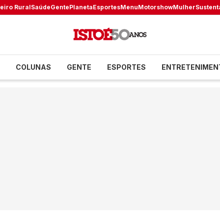
eiro Rural
Saúde
Gente
Planeta
Esportes
Menu
Motorshow
Mulher
Sustent
COLUNAS
GENTE
ESPORTES
ENTRETENIMEN