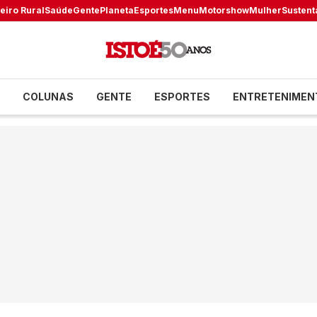
eiro Rural
Saúde
Gente
Planeta
Esportes
Menu
Motorshow
Mulher
Sustent
COLUNAS
GENTE
ESPORTES
ENTRETENIMEN