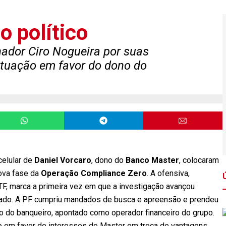
o político
nador Ciro Nogueira por suas
atuação em favor do dono do
elular de
Daniel Vorcaro
, dono do
Banco Master
, colocaram
ova fase da
Operação Compliance Zero
. A ofensiva,
TF, marca a primeira vez em que a investigação avançou
giado. A PF cumpriu mandados de busca e apreensão e prendeu
mo do banqueiro, apontado como operador financeiro do grupo.
o em favor de interesses do Master em troca de vantagens