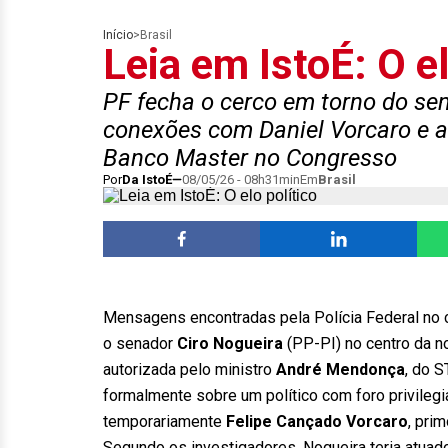
Início
>
Brasil
Leia em IstoÉ: O el
PF fecha o cerco em torno do se
conexões com Daniel Vorcaro e 
Banco Master no Congresso
Por
Da IstoÉ
08/05/26 - 08h31min
Em
Brasil
Mensagens encontradas pela Polícia Federal no c
o senador
Ciro Nogueira
(PP-PI) no centro da n
autorizada pelo ministro
André Mendonça
, do S
formalmente sobre um político com foro privile
temporariamente
Felipe Cançado Vorcaro
, pri
Segundo os investigadores, Nogueira teria atuad