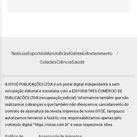
Notícias
Esportes
Mundo
Brasil
Gente
Entretenimento
Cidades
Ciência
Saúde
A ISTOÉ PUBLICAÇÕES LTDA é um portal digital independente e sem
vinculação editorial e societária com a EDITORA TRES COMÉRCIO DE
PUBLICACÕES LTDA (recuperação judicial). Informamos também que não
realizamos cobranças e que também não oferecemos cancelamento do
contrato de assinatura da revista impressa de nome ISTOÉ, tampouco
autorizamos terceiros a fazê-lo, nos responsabilizamos apenas pelo
conteúdo digital “https://istoe.com.br” e seus respectivos sites.
Política de
Assessoria de imprensa: