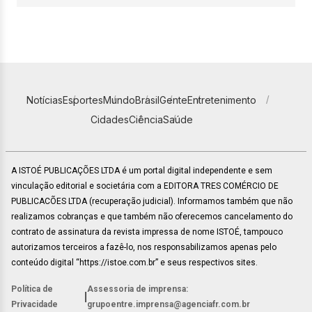
Notícias
Esportes
Mundo
Brasil
Gente
Entretenimento
Cidades
Ciência
Saúde
A ISTOÉ PUBLICAÇÕES LTDA é um portal digital independente e sem
vinculação editorial e societária com a EDITORA TRES COMÉRCIO DE
PUBLICACÕES LTDA (recuperação judicial). Informamos também que não
realizamos cobranças e que também não oferecemos cancelamento do
contrato de assinatura da revista impressa de nome ISTOÉ, tampouco
autorizamos terceiros a fazê-lo, nos responsabilizamos apenas pelo
conteúdo digital “https://istoe.com.br” e seus respectivos sites.
Política de
Assessoria de imprensa:
|
Privacidade
grupoentre.imprensa@agenciafr.com.br