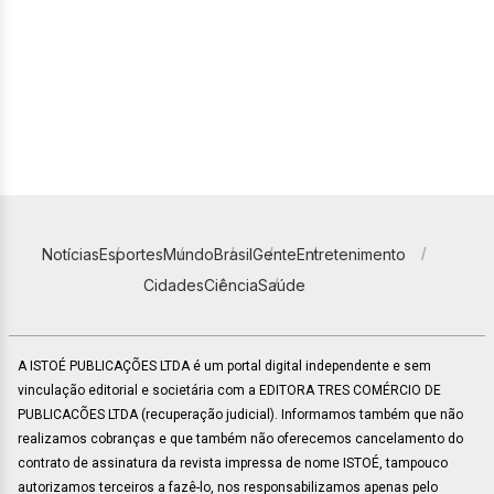
Notícias
Esportes
Mundo
Brasil
Gente
Entretenimento
Cidades
Ciência
Saúde
A ISTOÉ PUBLICAÇÕES LTDA é um portal digital independente e sem
vinculação editorial e societária com a EDITORA TRES COMÉRCIO DE
PUBLICACÕES LTDA (recuperação judicial). Informamos também que não
realizamos cobranças e que também não oferecemos cancelamento do
contrato de assinatura da revista impressa de nome ISTOÉ, tampouco
autorizamos terceiros a fazê-lo, nos responsabilizamos apenas pelo