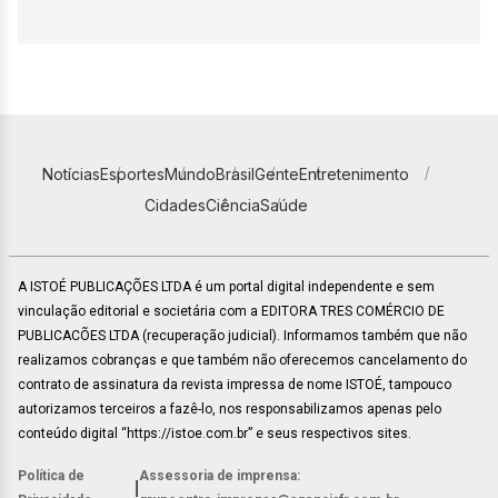
Notícias
Esportes
Mundo
Brasil
Gente
Entretenimento
Cidades
Ciência
Saúde
A ISTOÉ PUBLICAÇÕES LTDA é um portal digital independente e sem
vinculação editorial e societária com a EDITORA TRES COMÉRCIO DE
PUBLICACÕES LTDA (recuperação judicial). Informamos também que não
realizamos cobranças e que também não oferecemos cancelamento do
contrato de assinatura da revista impressa de nome ISTOÉ, tampouco
autorizamos terceiros a fazê-lo, nos responsabilizamos apenas pelo
conteúdo digital “https://istoe.com.br” e seus respectivos sites.
Política de
Assessoria de imprensa:
|