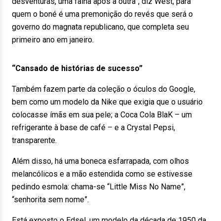
desventuras, uma falha após a outra”, diz West, para
quem o boné é uma premonição do revés que será o
governo do magnata republicano, que completa seu
primeiro ano em janeiro.
“Cansado de histórias de sucesso”
Também fazem parte da coleção o óculos do Google,
bem como um modelo da Nike que exigia que o usuário
colocasse ímãs em sua pele; a Coca Cola BlaK – um
refrigerante à base de café – e a Crystal Pepsi,
transparente.
Além disso, há uma boneca esfarrapada, com olhos
melancólicos e a mão estendida como se estivesse
pedindo esmola: chama-se “Little Miss No Name”,
“senhorita sem nome”.
Está exposto o Edsel, um modelo da década de 1950 da