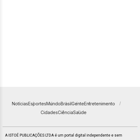
Notícias
Esportes
Mundo
Brasil
Gente
Entretenimento
Cidades
Ciência
Saúde
A ISTOÉ PUBLICAÇÕES LTDA é um portal digital independente e sem