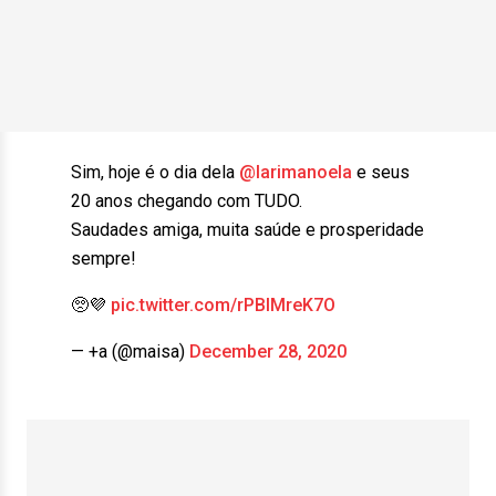
Sim, hoje é o dia dela
@larimanoela
e seus
20 anos chegando com TUDO.
Saudades amiga, muita saúde e prosperidade
sempre!
🥺💜
pic.twitter.com/rPBIMreK7O
— +a (@maisa)
December 28, 2020