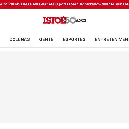
eiro Rural
Saúde
Gente
Planeta
Esportes
Menu
Motorshow
Mulher
Sustent
COLUNAS
GENTE
ESPORTES
ENTRETENIMEN