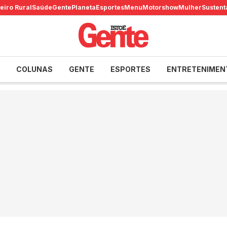
eiro Rural
Saúde
Gente
Planeta
Esportes
Menu
Motorshow
Mulher
Sustent
COLUNAS
GENTE
ESPORTES
ENTRETENIMEN