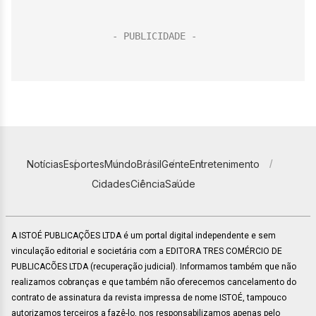
Notícias
Esportes
Mundo
Brasil
Gente
Entretenimento
Cidades
Ciência
Saúde
A ISTOÉ PUBLICAÇÕES LTDA é um portal digital independente e sem
vinculação editorial e societária com a EDITORA TRES COMÉRCIO DE
PUBLICACÕES LTDA (recuperação judicial). Informamos também que não
realizamos cobranças e que também não oferecemos cancelamento do
contrato de assinatura da revista impressa de nome ISTOÉ, tampouco
autorizamos terceiros a fazê-lo, nos responsabilizamos apenas pelo