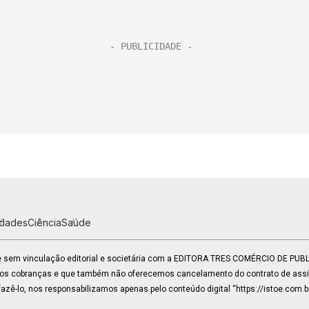
idades
Ciência
Saúde
 e sem vinculação editorial e societária com a EDITORA TRES COMÉRCIO DE PU
mos cobranças e que também não oferecemos cancelamento do contrato de assin
zê-lo, nos responsabilizamos apenas pelo conteúdo digital “https://istoe.com.b