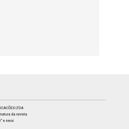
BLICACÕES LTDA
atura da revista
r” e seus