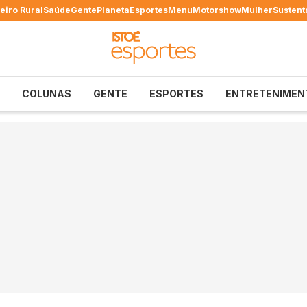
eiro Rural
Saúde
Gente
Planeta
Esportes
Menu
Motorshow
Mulher
Sustent
COLUNAS
GENTE
ESPORTES
ENTRETENIMEN