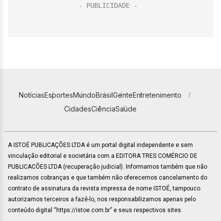
Notícias
Esportes
Mundo
Brasil
Gente
Entretenimento
Cidades
Ciência
Saúde
A ISTOÉ PUBLICAÇÕES LTDA é um portal digital independente e sem
vinculação editorial e societária com a EDITORA TRES COMÉRCIO DE
PUBLICACÕES LTDA (recuperação judicial). Informamos também que não
realizamos cobranças e que também não oferecemos cancelamento do
contrato de assinatura da revista impressa de nome ISTOÉ, tampouco
autorizamos terceiros a fazê-lo, nos responsabilizamos apenas pelo
conteúdo digital “https://istoe.com.br” e seus respectivos sites.