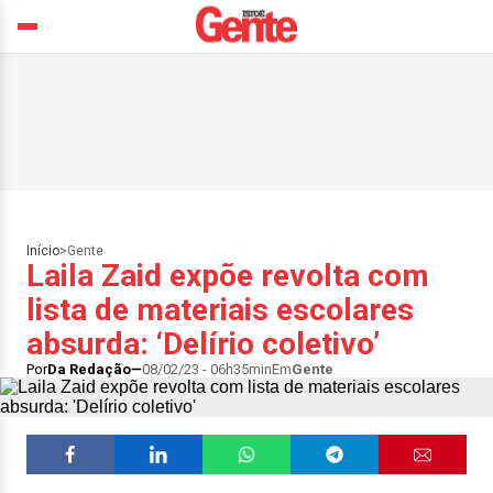
Início
>
Gente
Laila Zaid expõe revolta com
lista de materiais escolares
absurda: ‘Delírio coletivo’
Por
Da Redação
08/02/23 - 06h35min
Em
Gente