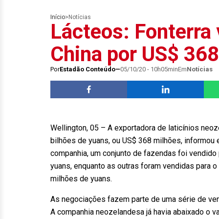
Início
>
Notícias
Lácteos: Fonterra
China por US$ 368
Por
Estadão Conteúdo
05/10/20 - 10h05min
Em
Notícias
Wellington, 05 – A exportadora de laticínios neo
bilhões de yuans, ou US$ 368 milhões, informou
companhia, um conjunto de fazendas foi vendido p
yuans, enquanto as outras foram vendidas para o a
milhões de yuans.
As negociações fazem parte de uma série de vend
A companhia neozelandesa já havia abaixado o va