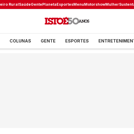
eiro Rural
Saúde
Gente
Planeta
Esportes
Menu
Motorshow
Mulher
Sustent
COLUNAS
GENTE
ESPORTES
ENTRETENIMEN